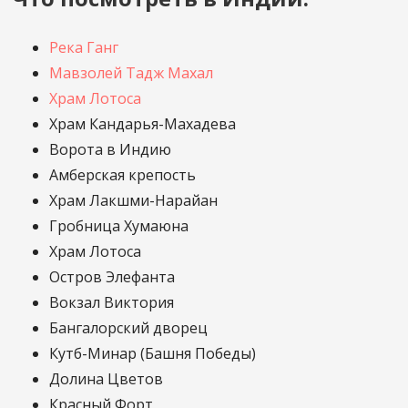
Река Ганг
Мавзолей Тадж Махал
Храм Лотоса
Храм Кандарья-Махадева
Ворота в Индию
Амберская крепость
Храм Лакшми-Нарайан
Гробница Хумаюна
Храм Лотоса
Остров Элефанта
Вокзал Виктория
Бангалорский дворец
Кутб-Минар (Башня Победы)
Долина Цветов
Красный Форт