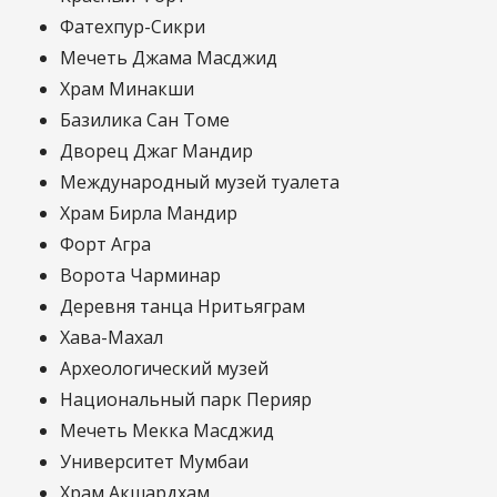
Фатехпур-Сикри
Мечеть Джама Масджид
Храм Минакши
Базилика Сан Томе
Дворец Джаг Мандир
Международный музей туалета
Храм Бирла Мандир
Форт Агра
Ворота Чарминар
Деревня танца Нритьяграм
Хава-Махал
Археологический музей
Национальный парк Перияр
Мечеть Мекка Масджид
Университет Мумбаи
Храм Акшардхам