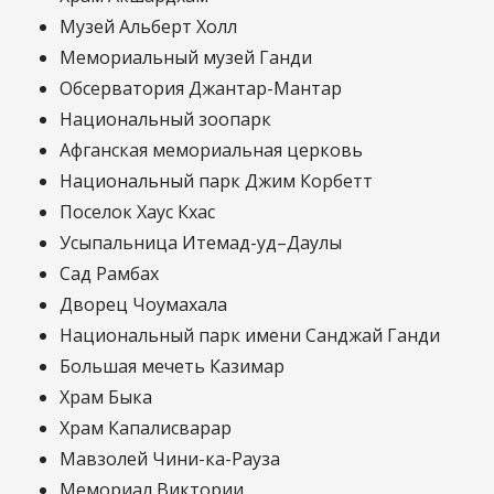
Музей Альберт Холл
Мемориальный музей Ганди
Обсерватория Джантар-Мантар
Национальный зоопарк
Афганская мемориальная церковь
Национальный парк Джим Корбетт
Поселок Хаус Кхас
Усыпальница Итемад-уд–Даулы
Сад Рамбах
Дворец Чоумахала
Национальный парк имени Санджай Ганди
Большая мечеть Казимар
Храм Быка
Храм Капалисварар
Мавзолей Чини-ка-Рауза
Мемориал Виктории