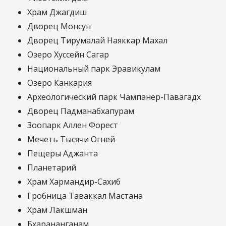
Храм Джагдиш
Дворец Монсун
Дворец Тирумалай Наяккар Махал
Озеро Хуссейн Сагар
Национальный парк Эравикулам
Озеро Канкария
Археологический парк Чампанер-Павагадх
Дворец Падманабхапурам
Зоопарк Аллен Форест
Мечеть Тысячи Огней
Пещеры Аджанта
Планетарий
Храм Хармандир-Сахиб
Гробница Таваккал Мастана
Храм Лакшман
Бхарананганам