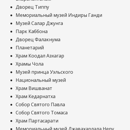
Дворец Типпу
Мемориальный музей Индиры Ганди
Музей Салар Джунга
Парк Каббона
Дворец Фалакнума
Планетарий
Храм Коодал Азхагар
Храмы Чола
Музей принца Уэльского
Национальный музей
Храм Вишванат
Храм Кедарнатха
Собор Святого Павла
Собор Святого Томаса
Храм Партасарати
Мемориальный музей Джавахарлала Неру