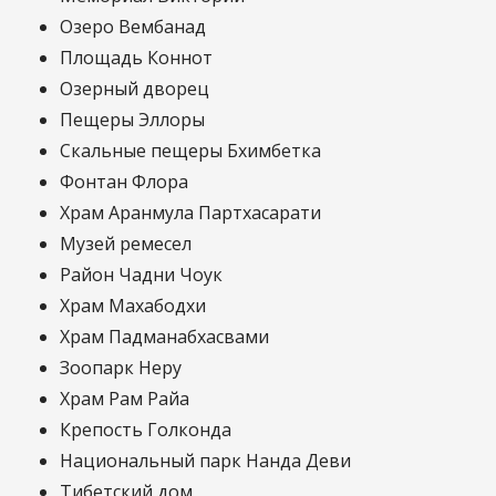
Озеро Вембанад
Площадь Коннот
Озерный дворец
Пещеры Эллоры
Скальные пещеры Бхимбетка
Фонтан Флора
Храм Аранмула Партхасарати
Музей ремесел
Район Чадни Чоук
Храм Махабодхи
Храм Падманабхасвами
Зоопарк Неру
Храм Рам Райа
Крепость Голконда
Национальный парк Нанда Деви
Тибетский дом